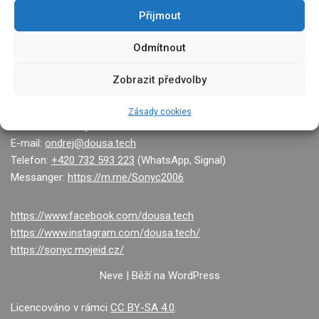
Přijmout
Odmítnout
Zobrazit předvolby
Zásady cookies
Technik Ondřej Douša
E-mail:
ondrej@dousa.tech
Telefon:
+420 732 593 223
(WhatsApp, Signal)
Messanger:
https://m.me/Sonyc2006
https://www.facebook.com/dousa.tech
https://www.instagram.com/dousa.tech/
https://sonyc.mojeid.cz/
Neve
| Běží na
WordPress
Licencováno v rámci
CC BY-SA 4.0
.